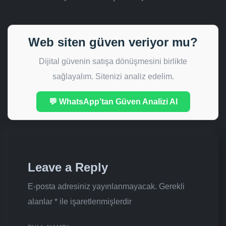
Web siten güven veriyor mu?
Dijital güvenin satışa dönüşmesini birlikte
sağlayalım. Sitenizi analiz edelim.
💬 WhatsApp’tan Güven Analizi Al
Leave a Reply
E-posta adresiniz yayınlanmayacak.
Gerekli
alanlar
*
ile işaretlenmişlerdir