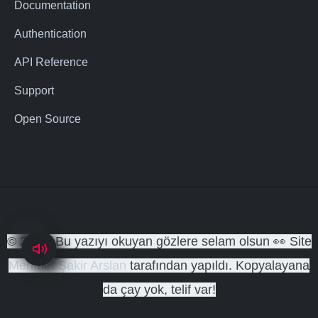
Documentation
Authentication
API Reference
Support
Open Source
© 2025. Bu yazıyı okuyan gözlere selam olsun 👀 Site
Mehmet Şakir Arslan
tarafından yapıldı. Kopyalayana
da çay yok, telif var!